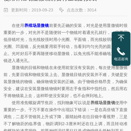
更新时间：2019-09-23
点击次数：3014
在使用
养殖场显微镜
前要先正确的安装，对光是使用显微镜时很
重要的一步，对光并不是随便转一个物镜对着通光孔就行，一定要用
低倍镜对光，当光线较强时用小光圈、平面镜，而光线较弱时则用大
光圈、凹面镜，反光镜要用双手转动，当看到均匀光亮的圆形视野为
止。光对好后不要再随便移动显微镜，以免光线不能准确地通过反光
电话咨询
镜进入通光孔。
显微镜的目镜和物镜在未使用前室没有安装的，每次使用显微镜
前，先要目镜和物镜安装上去。显微镜目镜的安装并不难，关键是安
装显微镜的物镜，确保物镜安装的正确。由于物镜价格昂贵，为确保
安全，建议在安装显微镜物镜时要用左手食指和中指托住，然后用右
手将物镜装上去，这样即使没安装好，也不会摔到地上。
使用准焦螺旋调节焦距，找到物象可以说是
养殖场显微镜
使用中
重要的一步。千万不要在操作中出现以下错误：一是在高倍镜下直接
调焦，二是不管镜筒上升或下降，眼睛始终在往目镜中看视野，三是
不了解物距的临界值，物距调到2-3厘米时还在往上调，而且转动准
焦螺旋的速度很快。前两种错误结果往往造成物镜镜头抵触到装片，