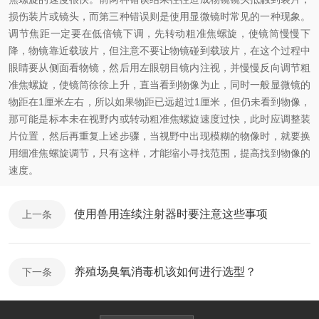
损伤装片或镜头，而第三种错误则是使用显微镜时常见的一种现象。
调节焦距一定要在低倍镜下调，先转动粗准焦螺旋，使镜筒慢慢下
降，物镜靠近载玻片，但注意不要让物镜碰到载玻片，在这个过程中
眼睛要从侧面看物镜，然后用左眼朝目镜内注视，并慢慢反向调节粗
准焦螺旋，使镜筒徐徐上升，直当看到物像为止，同时一般显微镜的
物距在1厘米左右，所以如果物距已远超过1厘米，但仍未看到物像，
那可能是标本未在视野内或转动粗准焦螺旋速度过快，此时应调整装
片位置，然后再重复上述步骤，当视野中出现模糊的物像时，就要换
用细准焦螺旋调节，只有这样，才能缩小寻找范围，提高找到物像的
速度。
使用兽用连续注射器时要注意这些事项
上一条
养殖场臭氧消毒机该如何进行选型？
下一条