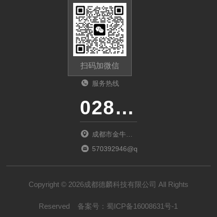
扫码加微信
服务热线
028-87741718
成都市金牛区
金府路799号1
570392946@qq.com
栋1单元12层6
号
Copyright © 2026成都德麟科技有限公司 All Rights
Reserved
备案号：
蜀ICP备16008631号-1