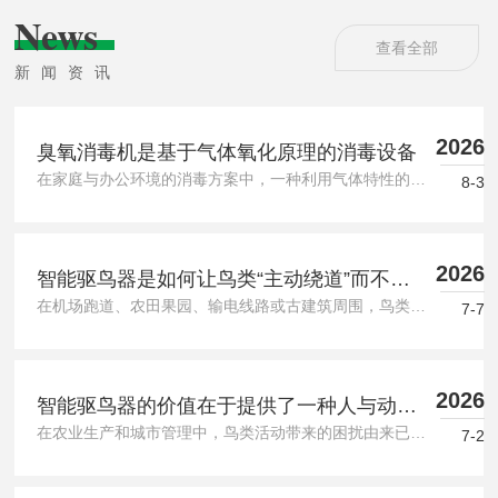
正规产品符合相关标准，使用合规可生物降解消毒剂时，无有
News
害残留，对环境影响小。操作流程：密闭消杀...
查看全部
新闻资讯
2026
臭氧消毒机是基于气体氧化原理的消毒设备
在家庭与办公环境的消毒方案中，一种利用气体特性的设备逐渐进入公众视野。它通过释放特定气体实现杀菌消毒，其工作原理与化学特性密切相关。臭氧消毒机的核心在于产生臭氧。臭氧由三个氧原子组成，化学性质比普通氧气活跃。设备内部通过高压电离或紫外线照射方式，将空气中的氧气转化为臭氧。具体而言，高压电离法利用电极间的高压电场，使氧气分子分解为氧原子，随后氧原子与氧气结合形成臭氧;紫外线法则使用特定波长的紫外光照射氧气，同样促成臭氧生成。臭氧的消毒能力源于其强氧化性。当臭氧接触微生物时，会破...
8-3
2026
智能驱鸟器是如何让鸟类“主动绕道”而不受
在机场跑道、农田果园、输电线路或古建筑周围，鸟类活动常带来安全隐患或经济损失。传统驱鸟方式如稻草人、鞭炮或粘网，要么效果短暂，要么可能伤害鸟类。如今，一种基于多感官协同作用的设备——智能驱鸟器，正逐渐成为平衡生态保护与人类需求的实用工具。它的工作原理并不复杂，却融合了仿生学、声学与光学技术。智能驱鸟器的核心逻辑是让鸟类主动将特定区域判定为“不安全环境”，从而自行离开。它主要通过三种方式实现这一目标。一，声音干扰。设备内置的扬声器可播放两类声音：一是猛禽(如鹰、隼)的叫声录音，...
伤害的?
7-7
2026
智能驱鸟器的价值在于提供了一种人与动物
在农业生产和城市管理中，鸟类活动带来的困扰由来已久。成熟的果实被啄食、建筑物被鸟粪污染、机场跑道出现鸟击隐患，这些问题促使人们寻找有效的应对方法。智能驱鸟器正是在这种需求下诞生的设备，它通过多种技术手段，在不伤害鸟类的前提下，实现驱离目标。什么是智能驱鸟器智能驱鸟器是一种利用声、光、电等物理手段，对特定区域内的鸟类进行驱赶的电子设备。与传统稻草人、捕鸟网等静态方法不同，这类设备能够根据环境变化自动调整工作模式。其核心在于“智能”二字——设备内置传感器和控制系统，可以识别鸟类活...
的平衡方案
7-2