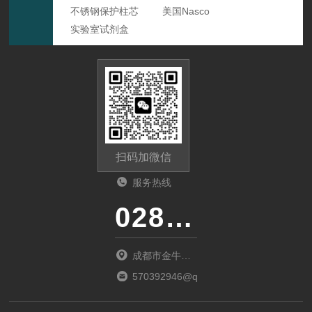
不锈钢保护柱芯
美国Nasco
实验室试剂盒
扫码加微信
服务热线
028-87741718
成都市金牛区
金府路799号1
570392946@qq.com
栋1单元12层6