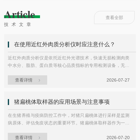
Article
查看全部
技术文章
在使用近红外肉质分析仪时应注意什么？
近红外肉质分析仪是依托近红外光谱技术，快速无损检测肉类
中水分、脂肪、蛋白质等核心品质指标的专用检测设备，无需
复杂化学前处理，数秒即可输出检测结果，广泛应用于畜牧屠
查看详情
2026-07-27
宰、食品加工、品质监管等场景。近红外肉质分析仪特点：‌检
测效率高‌：无需传统化学检测的消解、滴定等复杂前处理步
骤，将肉类样品放置在检测窗口，数秒即可同步输出水分、脂
猪扁桃体取样器的应用场景与注意事项
肪、蛋白质、pH值等多项指标结果。‌无损检测特性‌：检测过程
不会破坏样品本身，检测后的肉类样品可正常继续加工使用，
在生猪养殖与疫病防控工作中，对猪只扁桃体进行采样是监测
不会造成物料浪费。‌数据溯源全‌：可自动...
病原体、评估免疫状态的重要环节。猪扁桃体取样器作为一种
专门设计的工具，其工作原理与设计特点使其在基层兽医和养
查看详情
2026-07-20
殖场操作中具备实用价值。猪扁桃体位于口咽部两侧，表面覆