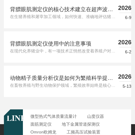
2026
背膘眼肌测定仪的核心技术建立在超声波反
在生猪养殖和屠宰加工领域，如何快速、准确地评估猪肉的肥瘦比例与肌肉发育情况，一直是生产管理中的关键问题。背膘眼肌测定仪的出现，为这一需求提供了科学化的解决方案。本文将从工作原理与实用优势两个层面，解析这一设备如何帮助从业者掌握猪肉品质信息。设备向猪体发射高频声波，当声波穿过皮肤、脂肪层、肌肉层等不同组织时，由于各组织密度与声阻抗存在差异，声波会在界面处产生反射回波。设备内置的换能器接收这些回波信号，并将其转换为电信号，再通过算法处理形成二维图像或数值数据。具体而言，操作者将探...
射原理之上
6-9
2026
背膘眼肌测定仪使用中的注意事项
在现代化养猪业中，有一项技术正悄然改变着养殖户对猪只体况的判断方式——背膘眼肌测定仪。这种设备通过超声波成像，让饲养者在不伤害猪只的情况下，看清其皮下脂肪厚度与肌肉发育情况，从而为较为准确饲喂、选育良种提供科学依据。背膘眼肌测定仪是什么？背膘眼肌测定仪是一种便携式或固定式的超声检测设备。它利用高频声波穿透猪只的背部组织，当声波遇到不同密度的脂肪、肌肉和骨骼时，会反射回不同的信号。设备将这些信号转化为实时图像，屏幕上清晰显示出背膘厚度(皮下脂肪层)和眼肌面积(背最长肌的横截面积...
6-2
2026
动物精子质量分析仪是如何为繁殖科学提供
在畜牧养殖与野生动物保护领域，繁殖效率始终是核心议题。过去，评估雄性动物生殖能力主要依赖人工镜检，这种方法不仅耗时，且结果受操作者经验影响较大。随着光学技术与图像处理算法的发展，动物精子质量分析仪逐渐进入科研与生产一线，成为辅助繁殖决策的工具之一。动物精子质量分析仪是一种基于计算机辅助精子分析技术的设备。它通过显微镜采集精子样本的实时影像，利用图像识别算法对精子的运动轨迹、形态特征进行量化检测。设备通常由光学显微镜、高速摄像模块、恒温载物台以及配套分析软件组成。与人类精子分析...
数据支撑的？
5-13
LINKS
微型热式气体质量流量计
山度仪器
面筋测定仪
地下金属管道探测仪
Omron欧姆龙
工频高压试验装置