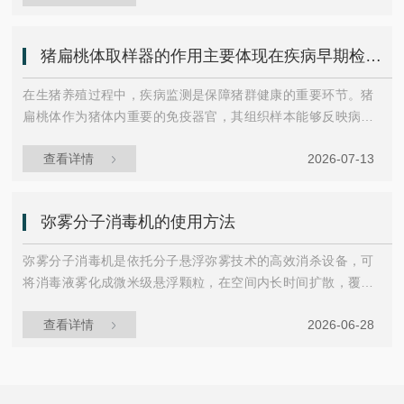
盖隐窝结构，容易滞留病原体。猪扁桃体取样器的设计围绕这
一解剖特征展开。其核心部件包括手柄、延长杆和采样头。采
猪扁桃体取样器的作用主要体现在疾病早期检测等方面
样头通常采用医用级高分子材料制成，表面带有微纹理或凹槽
结构，以增加与扁桃体组织的接触面积。操作时，操作者将取
在生猪养殖过程中，疾病监测是保障猪群健康的重要环节。猪
样器经猪只口腔伸入咽部，采样头对准扁桃体表面。通...
扁桃体作为猪体内重要的免疫器官，其组织样本能够反映病原
体的感染情况。针对这一需求，猪扁桃体取样器被设计出来，
查看详情
2026-07-13
用于从活体猪的口腔或咽部获取扁桃体组织样本。这种工具的
结构通常包括一个细长的杆状手柄和末端的取样头，取样头带
有凹槽或刮匙状设计，便于在操作时刮取少量组织。猪扁桃体
弥雾分子消毒机的使用方法
取样器的作用主要体现在疾病早期检测方面。许多猪只传染
病，如猪繁殖与呼吸综合征、猪圆环病毒病等，病原体常通常
弥雾分子消毒机是依托分子悬浮弥雾技术的高效消杀设备，可
在扁桃体部位定殖。通过定期取样检测，养殖场可以在猪...
将消毒液雾化成微米级悬浮颗粒，在空间内长时间扩散，覆盖
传统消毒方式难以触及的死角，广泛应用于养殖场、公共场
查看详情
2026-06-28
所、农业大棚等场景。弥雾分子消毒机的优势：‌弥雾分子可随
空气流动扩散到缝隙、角落，覆盖传统喷洒方式难以触及的区
域，消毒更全；‌效率高‌：短时间内即可完成大空间消杀，适合
养殖场、车站、酒店等大面积场所快速防疫作业；‌安全性好‌：