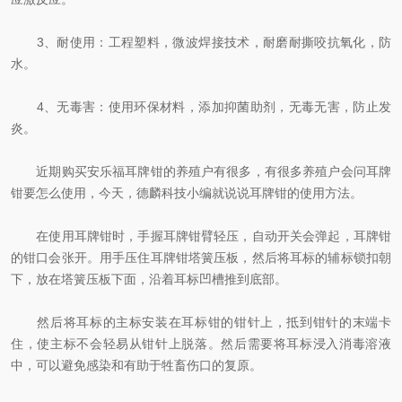
3、耐使用：工程塑料，微波焊接技术，耐磨耐撕咬抗氧化，防
水。
4、无毒害：使用环保材料，添加抑菌助剂，无毒无害，防止发
炎。
近期购买安乐福耳牌钳的养殖户有很多，有很多养殖户会问耳牌
钳要怎么使用，今天，德麟科技小编就说说耳牌钳的使用方法。
在使用耳牌钳时，手握耳牌钳臂轻压，自动开关会弹起，耳牌钳
的钳口会张开。用手压住耳牌钳塔簧压板，然后将耳标的辅标锁扣朝
下，放在塔簧压板下面，沿着耳标凹槽推到底部。
然后将耳标的主标安装在耳标钳的钳针上，抵到钳针的末端卡
住，使主标不会轻易从钳针上脱落。然后需要将耳标浸入消毒溶液
中，可以避免感染和有助于牲畜伤口的复原。