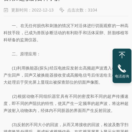
更新时间：2022-12-13
点击次数：3104
一、在无任何损伤和刺激的情况下对活体进行切面观察的一种高
科技手段，已成为兽医诊断活动的有利助手和活体采卵、胚胎移植等
科研备的监测仪器。
二、原理应用：
(1)利用换能器(探头)经压电效应发射出高频超声波透入机体组织
产生回声，回声又被换能器接收变成高频电信号后传送给主机，经放
电话咨询
大处理后于荧光屏上显现出被探查部位的切面声像图。
(2)根据动物不同组织器官具有不同的密度和不同的超声传播速
度，即不同的声阻抗的特性，使其产生一定频率的超声波，将这种超
声波射入动物体内，经体内不同脏器的界面而产生反射回波。
(3)反射的不同大小的回波，从而又将接收的回波，检波及数字扫
描变换等处理后，形成标准视频信号，在监视器屏幕上显示出脏器截