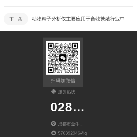
动物精子分析仪主要应用于畜牧繁殖行业中
下一条
扫码加微信
服务热线
028-87741718
成都市金牛区
金府路799号1
570392946@qq.com