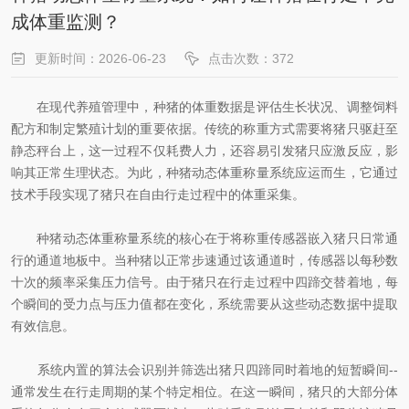
成体重监测？
更新时间：2026-06-23
点击次数：372
在现代养殖管理中，种猪的体重数据是评估生长状况、调整饲料
配方和制定繁殖计划的重要依据。传统的称重方式需要将猪只驱赶至
静态秤台上，这一过程不仅耗费人力，还容易引发猪只应激反应，影
响其正常生理状态。为此，种猪动态体重称量系统应运而生，它通过
技术手段实现了猪只在自由行走过程中的体重采集。
种猪动态体重称量系统的核心在于将称重传感器嵌入猪只日常通
行的通道地板中。当种猪以正常步速通过该通道时，传感器以每秒数
十次的频率采集压力信号。由于猪只在行走过程中四蹄交替着地，每
个瞬间的受力点与压力值都在变化，系统需要从这些动态数据中提取
有效信息。
系统内置的算法会识别并筛选出猪只四蹄同时着地的短暂瞬间--
通常发生在行走周期的某个特定相位。在这一瞬间，猪只的大部分体