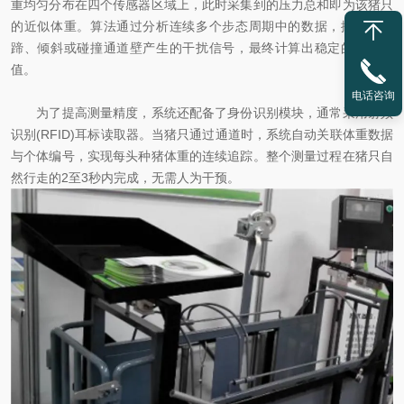
重均匀分布在四个传感器区域上，此时采集到的压力总和即为该猪只
的近似体重。算法通过分析连续多个步态周期中的数据，排除因抬
蹄、倾斜或碰撞通道壁产生的干扰信号，最终计算出稳定的体重数
值。
电话咨询
为了提高测量精度，系统还配备了身份识别模块，通常采用射频
识别(RFID)耳标读取器。当猪只通过通道时，系统自动关联体重数据
与个体编号，实现每头种猪体重的连续追踪。整个测量过程在猪只自
然行走的2至3秒内完成，无需人为干预。