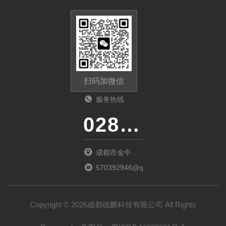
扫码加微信
服务热线
028-87741718
成都市金牛区
金府路799号1
570392946@qq.com
栋1单元12层6
号
Copyright © 2026成都德麟科技有限公司 All Rights