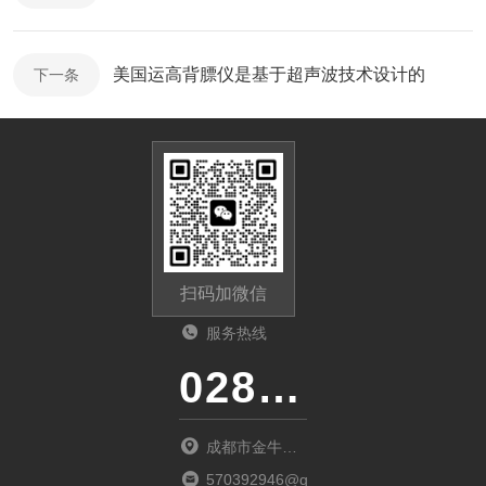
美国运高背膘仪是基于超声波技术设计的
下一条
扫码加微信
服务热线
028-87741718
成都市金牛区
金府路799号1
570392946@qq.com