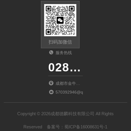
扫码加微信
服务热线
028-87741718
成都市金牛区
金府路799号1
570392946@qq.com
栋1单元12层6
号
Copyright © 2026成都德麟科技有限公司 All Rights
Reserved
备案号：
蜀ICP备16008631号-1