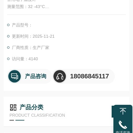
测量范围：32 -43°C
产品材质：ABS材质
产品型号：
产品型号：D-10型 （软头）
更新时间：2025-11-21
厂商性质：生产厂家
产品用途：规模化养殖场，猪、牛、羊等
访问量：4140
产品说明：读数方便、测量准确、蜂鸣提示、防水、软头
18086845117
产品咨询
产品分类
PRODUCT CLASSIFICATION
电话咨询