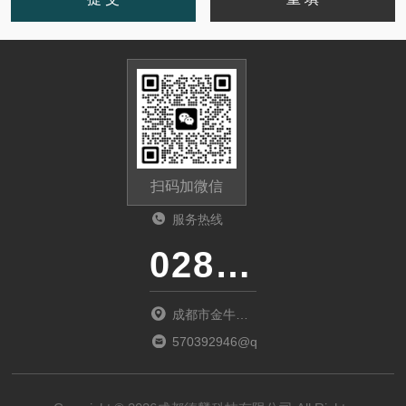
扫码加微信
服务热线
028-87741718
成都市金牛区
金府路799号1
570392946@qq.com
栋1单元12层6
号