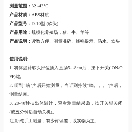
测量范围
：
32 -43°C
产品材质
：
ABS
材质
产品型号
：
D-10
型
(
软头
)
产品用途
：
规模化养殖场，猪、牛、羊等
产品说明
：
读数方便、测量准确、蜂鸣提示、防水、软头
使用说明
:
1.
将体温计软头部位插入直肠
5- -8cm
后，按下开关
( ON/O
FF)
键
,
2.
听到
“
嘀
"
声后开始测量，当听到持续
“
嘀。。。
’
声后，
测量结束。
3.
20-40
秒抽出体温计，查看测量结果后，按开关键关闭
(
或五分钟后自动关机
)
。
注意
:
纯手工测量，有少许误差，以实物为主
。