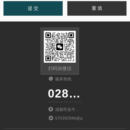
扫码加微信
服务热线
028-87741718
成都市金牛区
金府路799号1
570392946@qq.com
栋1单元12层6