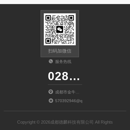
扫码加微信
服务热线
028-87741718
成都市金牛区
金府路799号1
570392946@qq.com
栋1单元12层6
号
Copyright © 2026成都德麟科技有限公司 All Rights