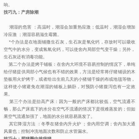
响。
技巧九
：
产房除潮
潮湿的危害 ：高温时，潮湿会加重热应激；低温时，潮湿会增加
冷应激 ；潮湿容易滋生霉菌。
*个办法是在地面铺撒生石灰，生石灰是氧化钙，存放时可以吸收
空气中的水分，变成氢氧化钙，可以使舍内局部空气变干燥；另外，
生石灰还有消毒功能。
第二个办法是烤干铺板：在舍内大环境不容易控制的情况下，单纯
给仔猪提供局部小气候也有不错的效果，方法是经常将仔猪铺设的木
垫板用火炉烤干，或者给出生前几天的小猪铺干燥的布或地毯等物，
这样使小猪避免在潮湿的铺板上躺卧，对预防小猪腹泻也有一定效
果。
第三个办法是抬高产床：因为一般的产床都比较低，空气流通不
畅，那么产床底下的水分在空气不流通的情况下是很难蒸发的；但如
果空气流通加强了，地面的水分就容易蒸发了。
其它降湿方法 ：冬季在猪舍内升火炉 ；舍内用空调；舍内加大通
风量也；控制冲洗地面次数和防止水管漏水。
技巧十
：
肥猪圈中挑病猪