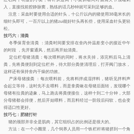
入，直接找前腔静脉窦，熟练的话几秒钟就可采到足够的血。
注意：
采血时要使用合适的针头，十公斤以内的猪使用38毫米长的
细针头即可，一百斤以上的猪zui能好针头再长些，使用采血针头更轻
松。
技巧六
：
清粪
冬季保育舍清粪 ：清粪时间要安排在舍内外温差变小的接近中午
的时段 ，先开窗通风，然后再开始清粪。
定位栏母猪清粪：每次喂料的同时，将水关掉，添完料后马上清
粪，先将粪便刮到定位栏外，待大部分粪便清理后，打开阀门放水，
这样还有保持舍内干燥的功效。
产床母猪接粪 ：每次喂料前，先将料拌成湿拌料，猪听见拌料声
会起立等待，这时先不去喂料，而是拿粪锹在母猪后面转，发现哪个
母猪有拉粪的迹象，马上跑去将粪便接住，这样十到二十分钟，大部
分母猪都会排便，然后开始喂料，而且料经过一阶段后闷软，也会变
得适口性更好。
技巧七
：
肥猪打针
猪的颈部并非全是肌肉，其它组织占的比例还是很大的。
方法：
在一个小圈里，几个饲养人员用一个铁栏杆将猪挤到一个角