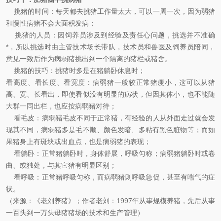
挑猪的时间：每天都去挑猪工作量太大，可以一周一次，因为弱猪
和慢性病猪不会大面积发病；
挑猪的人员：因饲养员涉及到经验及责任心问题，挑选并不准确
*，所以挑选时由主管技术场长带队，技术员和兽医及饲养员陪同，
意见一致后作为病弱猪挑出到一个隔离的猪栏或猪舍。
挑猪的技巧：挑猪时多是在猪躺卧休息时；
看高度、看长度、看宽度：病弱猪一般较正常猪瘦小，这可以从猪
高、宽、长看出，即使看似没有明显的病状，但因其体小，也不能随
大群一同出栏，也应按病弱猪对待；
看毛皮：病弱猪毛皮不同于正常猪，有经验的人从外面走过就会发
现其不同，病弱猪多是毛不顺、颜色发暗、多粘有黑色脏物等；而如
果猪身上有斑块或出血点，也是病弱猪的表现；
看躺卧：正常猪躺卧时，身体舒展，呼吸匀称；病弱猪躺卧时或卷
曲、或独处，与其它猪有明显区别；
看呼吸：正常猪呼吸匀称，而病弱猪则呼吸急促，甚至有喘气的症
状。
（来源：《老刘养猪》；作者老刘：1997年从事规模养猪，先后从事
一百头到一万头母猪猪场的技术和生产管理）