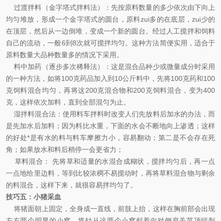
过渡拌料（金字塔式拌料法）：先按原料数量的多少依次由下向上
均匀堆放，形成一个金字塔式的圆台，原料zui多的在底层，zui少的
在顶层，然后从一边倒堆，变成一个新的圆台。经过人工搅拌和饲料
自己的流动，一般6到8次就可搅拌均匀。这种方法简便实用，适合于
原料数量大品种数量多的情况下采用。
料中加药（逐步多次稀释法）：这是混合品种少或微量成分时采用
的一种方法，如将100克药品加入到10公斤料中，先将100克药和100
克饲料混合均匀，再将这200克混合物和200克饲料混合，变为400
克，这样依次加料，直到全部混匀为止。
湿拌料混合法：使用料车拌料时改变人们先放料后加水的办法，而
是先加水后加料；因为料比水重，下面的水会不断地向上渗透；这样
的好处*是有水的料与料车摩擦力小，容易翻动；第二是不会存在死
角；如果放水和料后稍停一会更省力；
草料混合： 先将草和适量的水混合成糊状，搅拌均匀后，再一点
一点地给里边料，等到比较浓稠不易搅动时，再将草料混合物与剩余
的料混合，这样下来，就很容易拌均匀了。
技巧五
：
小猪采血
将猪面朝上固定，全身成一直线，前肢上抬，这样在胸前部会出现
左右两个明显的小窝，将针从这两个小窝斜着向对侧肩关节顶端刺