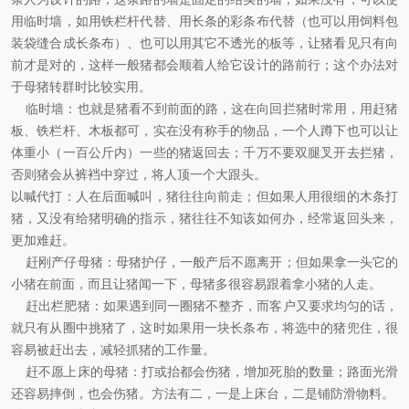
用临时墙，如用铁栏杆代替、用长条的彩条布代替（也可以用饲料包
装袋缝合成长条布）、也可以用其它不透光的板等，让猪看见只有向
前才是对的，这样一般猪都会顺着人给它设计的路前行；这个办法对
于母猪转群时比较实用。
临时墙：也就是猪看不到前面的路，这在向回拦猪时常用，用赶猪
板、铁栏杆、木板都可，实在没有称手的物品，一个人蹲下也可以让
体重小（一百公斤内）一些的猪返回去；千万不要双腿叉开去拦猪，
否则猪会从裤裆中穿过，将人顶一个大跟头。
以喊代打：人在后面喊叫，猪往往向前走；但如果人用很细的木条打
猪，又没有给猪明确的指示，猪往往不知该如何办，经常返回头来，
更加难赶。
赶刚产仔母猪：母猪护仔，一般产后不愿离开；但如果拿一头它的
小猪在前面，而且让猪闻一下，母猪多很容易跟着拿小猪的人走。
赶出栏肥猪：如果遇到同一圈猪不整齐，而客户又要求均匀的话，
就只有从圈中挑猪了，这时如果用一块长条布，将选中的猪兜住，很
容易被赶出去，减轻抓猪的工作量。
赶不愿上床的母猪：打或抬都会伤猪，增加死胎的数量；路面光滑
还容易摔倒，也会伤猪。方法有二，一是上床台，二是铺防滑物料。