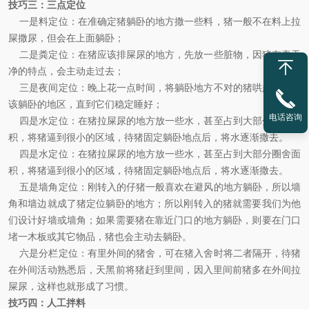
技巧三
：
三点定位
一是料定位：在准确定猪躺卧的地方撒一些料，猪一般不在料上拉
屎撒尿，但会在上面躺卧；
二是粪定位：在猪应该排屎尿的地方，先放一些脏物，因猪有喜干
净的特点，会主动走过去；
三是夜间定位：晚上花一点时间，将躺卧地方不对的猪哄起，赶到
该躺卧的地区，直到它们稳定睡好；
电话咨询
四是水定位：在猪拉屎尿的地方放一些水，甚至占到大部分圈舍面
积，将猪逼到很小的区域，待猪固定躺卧地点后，将水逐渐撒去。
四是水定位：在猪拉屎尿的地方放一些水，甚至占到大部分圈舍面
积，将猪逼到很小的区域，待猪固定躺卧地点后，将水逐渐撒去。
五
是墙角定位：刚转入的仔猪一般喜欢在避风的地方躺卧，所以墙
角和墙边就成了猪定位躺卧的地方；所以刚转入的猪就需要我们为他
们设计好墙或墙角；如果需要猪在靠近门口的地方躺卧，则要在门口
堵一木板或其它物品，猪也会主动去躺卧。
六
是分栏定位：有里外间的猪舍，可在猪入舍时将二者隔开，待猪
在外间活动熟悉后，天黑前将猪赶到里间，因入里间前猪多在外间拉
屎尿，这样也就形成了习惯。
技巧四
：
人工拌料