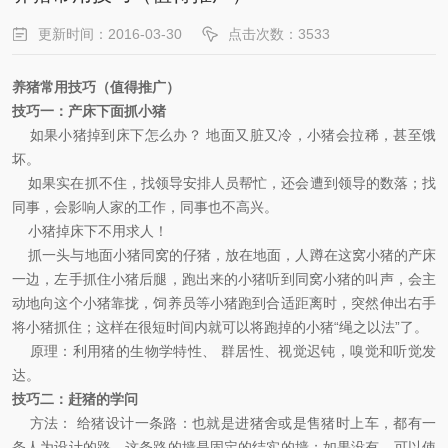
更新时间：2016-03-30
点击次数：3533
养猪常用技巧（值得推广）
技巧一
：
产床下面抓小猪
如果小猪掉到床下怎么办？ 地面又脏又冷，小猪会拉稀，甚至饿
坏。
如果实在抓不住，找领导安排人员帮忙，还会遭到领导的数落；找
同事，会影响人家的工作，同事也不高兴。
小猪掉床下不用求人！
抓一头与地面小猪同窝的仔猪，放在地面，人蹲在这窝小猪的产床
一边，左手抓住小猪后腿，跑出来的小猪听到同窝小猪的叫声，会主
动地向这个小猪靠拢，饲养员等小猪跑到合适距离时，突然伸出右手
将小猪抓住；这样在很短时间内就可以将跑掉的小猪“绳之以法”了。
原理：利用猪的生物学特性、 群居性、
视觉迟钝，嗅觉和听觉发
达。
技巧二
：
赶猪的学问
方法： 给猪设计一条路：也就是进猪舍或是售猪时上车，都有一
条人为设计的路，这条路的墙是固定的结实的墙；如果没有，可以使