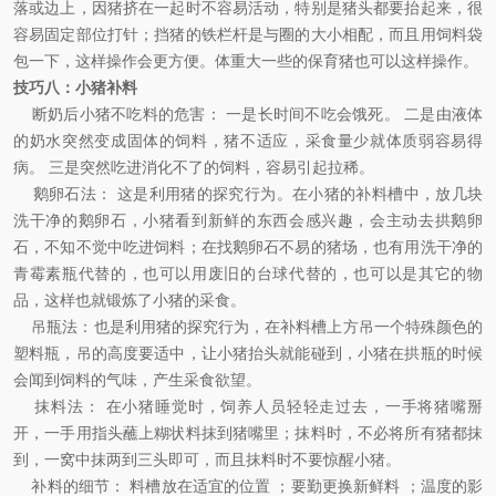
落或边上，因猪挤在一起时不容易活动，特别是猪头都要抬起来，很
容易固定部位打针；挡猪的铁栏杆是与圈的大小相配，而且用饲料袋
包一下，这样操作会更方便。体重大一些的保育猪也可以这样操作。
技巧八
：
小猪补料
断奶后小猪不吃料的危害： 一是长时间不吃会饿死。 二是由液体
的奶水突然变成固体的饲料，猪不适应，采食量少就体质弱容易得
病。 三是突然吃进消化不了的饲料，容易引起拉稀。
鹅卵石法： 这是利用猪的探究行为。在小猪的补料槽中，放几块
洗干净的鹅卵石，小猪看到新鲜的东西会感兴趣，会主动去拱鹅卵
石，不知不觉中吃进饲料；在找鹅卵石不易的猪场，也有用洗干净的
青霉素瓶代替的，也可以用废旧的台球代替的，也可以是其它的物
品，这样也就锻炼了小猪的采食。
吊瓶法：也是利用猪的探究行为，在补料槽上方吊一个特殊颜色的
塑料瓶，吊的高度要适中，让小猪抬头就能碰到，小猪在拱瓶的时候
会闻到饲料的气味，产生采食欲望。
抹料法： 在小猪睡觉时，饲养人员轻轻走过去，一手将猪嘴掰
开，一手用指头蘸上糊状料抹到猪嘴里；抹料时，不必将所有猪都抹
到，一窝中抹两到三头即可，而且抹料时不要惊醒小猪。
补料的细节： 料槽放在适宜的位置 ；要勤更换新鲜料 ；温度的影