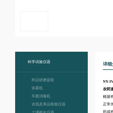
科学试验仪器
详细
样品研磨提取
NY-I
弥雾机
农药
车载消毒机
根据
农残及果品检验仪器
正常
药或
土壤检化仪器