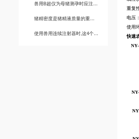
兽用B超仪为母猪测孕时应注意的5大事项
重复性
电压：
猪精密度是猪精液质量的重要指标之一
使用环
使用兽用连续注射器时,这4个注意事项您注意了吗?
快速
NY
NY
NY
NY