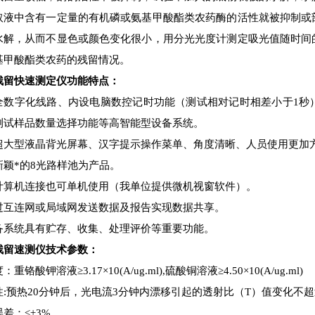
取液中含有一定量的有机磷或氨基甲酸酯类农药酶的活性就被抑制或
水解，从而不显色或颜色变化很小，用分光光度计测定吸光值随时间
基甲酸酯类农药的残留情况。
残留快速测定仪功能特点：
全数字化线路、内设电脑数控记时功能（测试相对记时相差小于1秒
测试样品数量选择功能等高智能型设备系统。
超大型液晶背光屏幕、汉字提示操作菜单、角度清晰、人员使用更加
新颖*的8光路样池为产品。
计算机连接也可单机使用（我单位提供微机视窗软件）。
过互连网或局域网发送数据及报告实现数据共享。
备系统具有贮存、收集、处理评价等重要功能。
残留速测仪技术参数：
重铬酸钾溶液≥3.17×10(A/ug.ml),硫酸铜溶液≥4.50×10(A/ug.ml)
:预热20分钟后，光电流3分钟内漂移引起的透射比（T）值变化不超过1
差：≤±3%