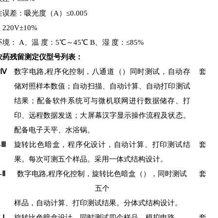
误差：吸光度（A）≤0.005
220V±10%
境： A、温 度：5℃～45℃ B、湿 度：≤85%
农药残留测定仪型号列表：
-
Ⅳ
数字电路,程序化控制，八通道（）同时测试，自动存
套
储对照样本数值；自动扫描、自动计算、自动打印测试
结果；配备软件系统可与微机联网进行数据储存、打
印、远程数据发送；大屏幕汉字显示操作流程及状态。
配备电子天平、水浴锅。
-
Ⅲ
旋转比色暗盒，程序化设计，自动计算、打印测试结
套
果。每次可测五个样品。采用一体式结构设计。
-
Ⅱ
数字电路,程序化控制，旋转比色暗盒（），同时测试
套
五个
样品，自动计算、打印测试结果。分体式结构设计。
-
Ⅰ
旋转比色暗盒设计，同时测试四个样品，模拟电路。
套