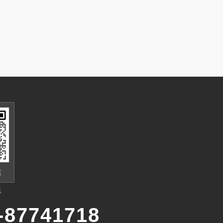
信
线
-87741718