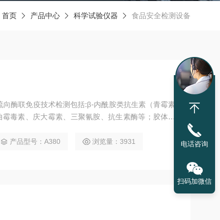
：
首页
产品中心
科学试验仪器
食品安全检测设备
流向酶联免疫技术检测包括:β-内酰胺类抗生素（青霉素
曲霉毒素、庆大霉素、三聚氰胺、抗生素酶等；胶体金
胺、三聚氰胺、莱克多巴胺、喹诺酮等,并可扩充新的检
产品型号：A380
浏览量：3931
电话咨询
扫码加微信