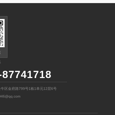
信
线
-87741718
牛区金府路799号1栋1单元12层6号
946@qq.com