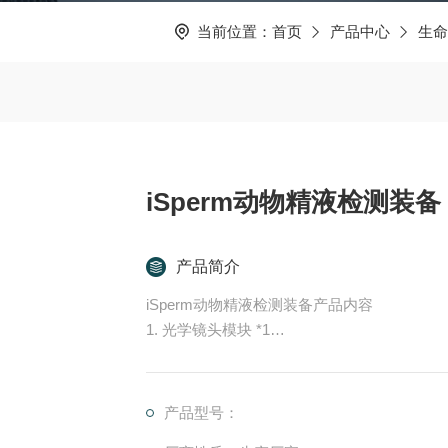
当前位置：
首页
产品中心
生命
iSperm动物精液检测装备
产品简介
iSperm动物精液检测装备产品内容
1. 光学镜头模块 *1
2. 采样套组 *1 - 光源采样棒 *1 - 取样耗材 *50
3. LR44 钮扣电池 * 3
4. 塑料量杯 *3
产品型号：
5. 定温加热器 *1