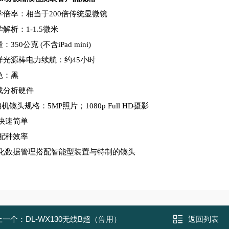
光学倍率：相当于200倍传统显微镜
光学解析：1-1.5微米
量：350公克 (不含iPad mini)
采样光源棒电力续航：约45小时
颜色：黑
搭载分析硬件
相机镜头规格：5MP照片；
1080p Full HD摄影
作快速简单
升配种效率
据化数据管理搭配智能型装置与特制的镜头
上一个：
DL-WX130无线B超（兽用）
返回列表