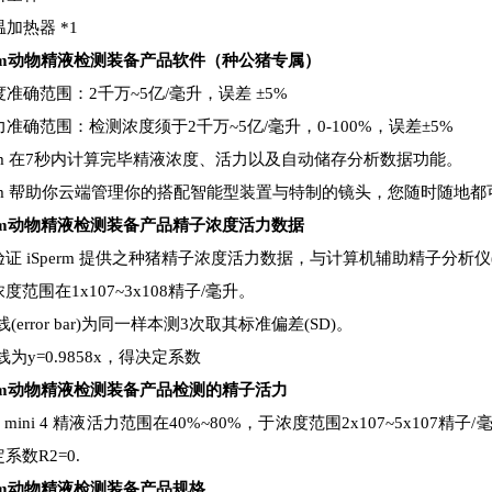
定温加热器 *1
m
动物精液检测装备
产品软件（种公猪专属）
浓度准确范围：2千万~5亿/毫升，误差 ±5%
活力准确范围：检测浓度须于2千万~5亿/毫升，0-100%，误差±5%
erm 在7秒内计算完毕精液浓度、活力
以及
自动储存分析数据
功能。
erm 帮助你云端管理你的搭配智能型装置与特制的镜头，您随时随地都可
m
动物精液检测装备
产品
精子浓度活力数据
证 iSperm 提供之种猪精子浓度活力数据，与计算机辅助精子分析仪(Ulti
度范围在1x107~3x108精子/毫升。
线(error bar)为同一样本测3次取其标准偏差(SD)。
线为y=0.9858x，得决定系数
m
动物精液检测装备
产品检测的精子活力
d mini 4
精液活力范围在40%~80%，于浓度范围2x107~5x107精子/
系数R2=0.
m
动物精液检测装备
产品规格