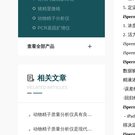
5. 
猪精显微镜
iSper
动物精子分析仪
1. 
PCR基因扩增仪
2. 
iSp
查看全部产品
iSp
iSper
数据验
相关文章
精液浓
RELATED ARTICLES
·误差
·回归
iSper
动物精子质量分析仪具有良好的适应性和通用性
- iPa
得决定
动物精子质量分析仪是现代畜牧业中的重要设备
iSper