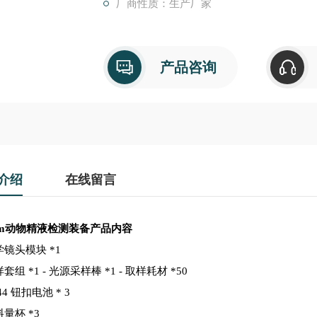
厂商性质：生产厂家
产品咨询
介绍
在线留言
m
动物精液检测装备
产品内容
光学镜头模块 *1
样套组 *1 - 光源采样棒 *1 - 取样耗材 *50
R44 钮扣电池 * 3
料量杯 *3