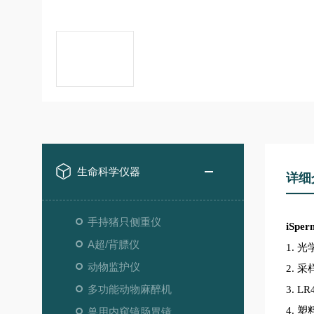
生命科学仪器
详细
手持猪只侧重仪
iSper
A超/背膘仪
1. 
动物监护仪
2. 采
多功能动物麻醉机
3. L
4. 塑
兽用内窥镜肠胃镜