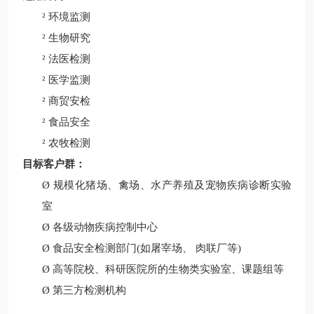
²
环境监测
²
生物研究
²
法医检测
²
医学
监
测
²
商贸安检
²
食品安全
²
农牧检测
目标客户群：
Ø
规模化猪场、禽场、水产养殖及宠物疾病诊断实验
室
Ø
各级动物疾病控制中心
Ø
食品安全检测部门
(如屠宰场、 肉联厂等)
Ø
高等院校、科研医院所的生物类实验室、课题组等
Ø
第三方检测机构