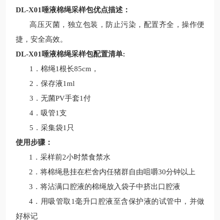
DL-X01唾液棉绳采样包
优点描述：
高压灭菌，独立包装，防止污染
，
配置齐全，操作便
捷
，
安全高效。
DL-X01唾液棉绳采样包
配置清单
:
1．
棉绳
1根长85cm，
2．
保存液
1ml
3．
无菌
PV手套1付
4．
吸管
1支
5．
采集袋
1只
使用步骤：
1．
采样前
2小时禁食禁水
2．
将棉绳悬挂在栏舍内任猪群自由咀嚼
30分钟以上
3．
将沾满口腔液的棉绳放入袋子中挤出口腔液
4．
用吸管取
1毫升口腔液至含保护液的试管中，并做
好标记