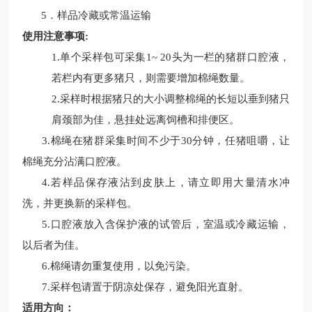
5．
样品冷藏或常温运输
使用注意事项
:
1.单个采样包可采集1~ 20头为一栏的猪群口腔液，
若栏内有更多猪只，则需要增加棉绳数量。
2.采样时根据猪只的大小调整棉绳的长短以垂到猪只
肩颈部为佳，悬挂处远离饲槽和排便区。
3.棉绳在猪群采集时间不少于30分钟，任猪咀嚼，让
棉绳充分沾满口腔液。
4.若样品保存液沾到皮肤上，请立即用大量清水冲
洗，并更换新的采样包。
5.口腔液放入含保护液的试管后，室温或冷藏运输，
以后者为佳。
6.棉绳请勿重复使用，以免污染。
7.采样包请置于阴凉处保存，避免阳光直射。
适用方向：