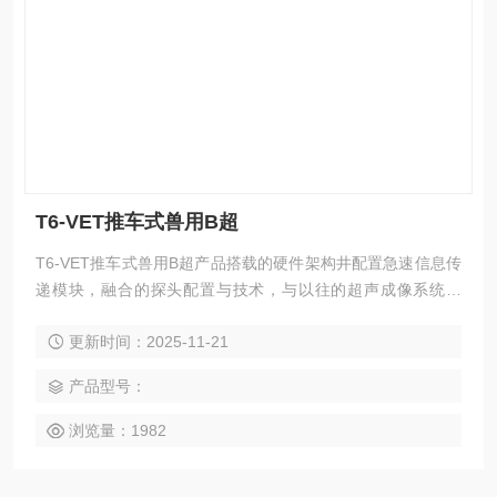
T6-VET推车式兽用B超
T6-VET推车式兽用B超产品搭载的硬件架构井配置急速信息传
递模块，融合的探头配置与技术，与以往的超声成像系统相
较，呈现出更清晰、更真实、更灵敏、更流畅的超声图像。电
更新时间：2025-11-21
动升降可旋转操控面板更便捷，超大双屏深入互动，搭配测量
软件包分析功能，显著提高使用人员工作效率。
产品型号：
浏览量：1982