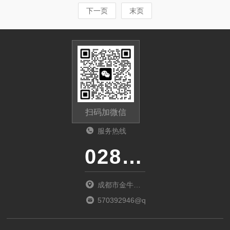
下一页
末页
扫码加微信
服务热线
028-87741718
成都市金牛区
金府路799号1
570392946@qq.com
栋1单元12层6