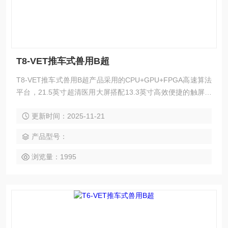
T8-VET推车式兽用B超
T8-VET推车式兽用B超产品采用的CPU+GPU+FPGA高速算法
平台，21.5英寸超清医用大屏搭配13.3英寸高效便捷的触屏，
图像与操控体验的再次升级；电动升降旋转操控面板及双关节
更新时间：2025-11-21
万向支臂，应对各种复杂环境；超清的图像、优异的性能和全
面的功能为提高临床诊断的准确率提供更佳的解决方案。
产品型号：
浏览量：1995