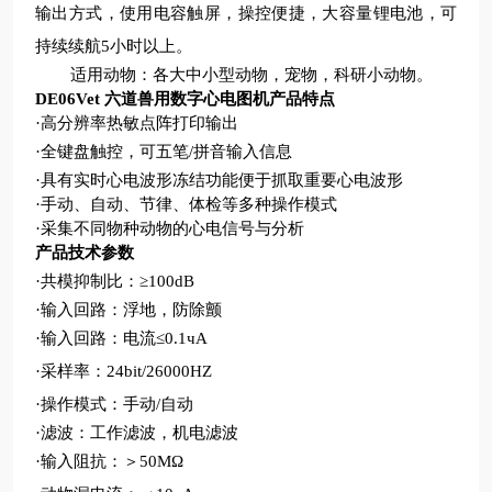
输出方式，使用电容触屏，操控便捷，大容量锂电池，可
持续续航
5小时以上。
适用动物：各大中小型动物，宠物，科研小动物
。
DE06Vet 六道兽用数字心电图机
产品特点
·
高分辨率热敏点阵打印输出
·
全键盘触控，可五笔
/拼音输入信息
·
具有实时心电波形冻结功能便于抓取重要心电波形
·
手动、自动、节律、体检等多种操作模式
·
采集不同物种动物的心电信号与分析
产品技术参数
·
共模抑制比：
≥100dB
·
输入回路：浮地，防除颤
·
输入回路：电流
≤0.1чA
·
采样率：
24bit/26000HZ
·
操作模式：手动
/自动
·
滤波：工作滤波，机电滤波
·
输入阻抗：＞
50MΩ