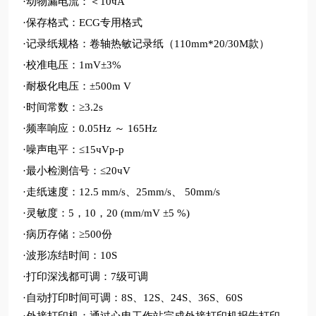
·
动物
漏电流：＜
10чA
·
保存格式：
ECG专用格式
·
记录纸规格：卷轴热敏记录纸（
110mm*20/30M款）
·
校准电压：
1mV±3%
·
耐极化电压：
±500m V
·
时间常数：
≥3.2s
·
频率响应：
0.05Hz ～ 165Hz
·
噪声电平：
≤15чVp-p
·
最小检测信号：
≤20чV
·
走纸速度：
12.5 mm/s、25mm/s、 50mm/s
·
灵敏度：
5，10，20 (mm/mV ±5 %)
·
病历存储：
≥500份
·
波形冻结时间：
10S
·
打印深浅都可调：
7级可调
·
自动打印时间可调：
8S、12S、24S、36S、60S