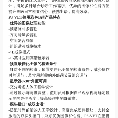
果、丰富的探头选择、*的检查功能以及轻巧的便携式设
计，满足多种场合诊断工作需求。优异的图像和性能方便
提升兽医日常检查信心，便携出诊，提高效率。
P3-VET兽用彩色B超
产品特点
·优异的图像处理功能
-频谱脉冲多普勒
-方向能量多普勒
-空间复合成像
-组织谐波成像技术
-4B成像模式
-15英寸医用高清显示器
·预置最佳化图像的检查条件
-针对不同的检查，预置更佳化图像的检查条件，减少操作
时的调节，及常用所需的外部调节及组合调节
·显示器0-30°角度可调
-充分考虑人体工程学设计
-通过显示屏角度调整，使用员可根据自己观察视角确定显
示屏的更佳角度，提高操作中的舒适度。
·探头插口“成双出没"
-搭配时尚前沿的人工学设计，高度集成硬件模块，支持全
激活的双探头接口，兼顾优质图像和性能。P3-VET在便携