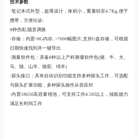
技术参数
·
笔记本式外型，超薄设计，体积小，重量轻至
4.7Kg,便于
携带，方便出诊:
8种伪彩,随意调换
·
存储
：
内置
>8G内存, >7000幅图片,支持U盘存储，可根据
日
期快速找到并
一
键导出
.
·
测量软件包
：
具备
8种以上产科测量软件包(猪、牛、犬、
马、猫、山羊、骆驼、绵羊)
·
探头接口
：
具有自动识别功能支持多种探头工作，可选配
与探头扩展功能，多种探头操作从容应对
·
内置
18650高容量锂池，可支持工作4.5H以上，续航能力
满足长时间工作