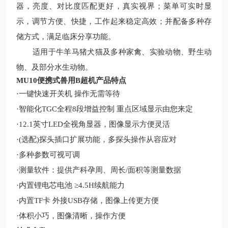
器，亮度、对比度匹配更好，真实视界；菜单可实时显
示，调节方便、快捷，工作起来稳定高效；并配备多种存
储方式，满足临床分享功能。
适用于
牛羊马猪犬猫及多种家禽、实验动物、野生动
物、及部分水生动物
。
MU10便携式兽用
B
超机
产品特点
·
一键快速开关机
操作无需等待
·
智能化
TGC全程8段增益控制 重点区域显示由您来定
·
12.1英寸LED全视角显器，图像显示方便灵活
·
(选配)探头插口扩展功能，多探头操作从容应对
·
多种参数可视可调
·
测量软件：提供产科孕周、周长
/面积等测量数据
·
内置锂电芯电池
≥4.5H续航能力
·
内置
TF卡 外接USB存储，图像上传更方便
·
体积小巧，图像清晰，操作方便