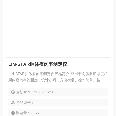
LIN-STAR胴体瘦肉率测定仪
LIN-STAR胴体瘦肉率测定仪产品简介 应用于肉质脂肪厚度和
胴体瘦肉率的测定，设计小巧、方便携带、操作简单、性能稳
定、可手持操作，采用的是德国的肉质测量技术，适用于猪
更新时间：2025-11-21
肉、羊肉、鸡肉、鸭肉、牛肉等等，内置储存器，可自动记录
并分类记录肉质的测量参数，双通道测量方式，不锈钢远红外
产品型号：
测量探头，可直接与肉质接触方便清洁，LIN-STAR手持型测
定仪，重量只有0.5KG非常的轻便。
浏览量：2355