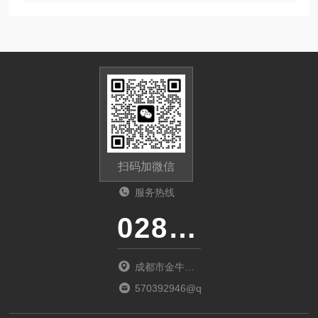
扫码加微信
服务热线
028-87741718
成都市金牛区
金府路799号1
570392946@qq.com
栋1单元12层6