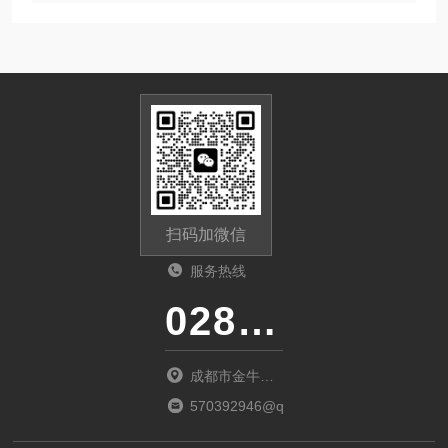
扫码加微信
服务热线
028-87741718
成都市金牛区
金府路799号1
570392946@qq.com
栋1单元12层6