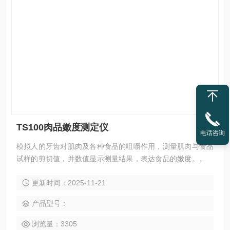
TS100肉品嫩度测定仪
电话咨询
模拟人的牙齿对肌肉及各种食品的咀嚼作用，测量肌肉与食品
试样的剪切值，并数值显示测量结果，表达食品的嫩度。肌肉
嫩度仪可快速测定肌肉嫩度，还可以进行果蔬、面制品等食品
更新时间：2025-11-21
的嫩度、硬度等物性参数测定，对肉品质分析以及家畜育种提
供直接数据。是食品厂家、质检、商检、大学、科研等部门的
产品型号：
理想检测设备。
浏览量：3305